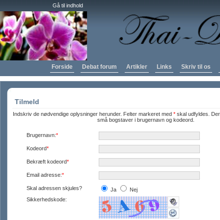
Gå til indhold
Forside
Debat forum
Artikler
Links
Skriv til os
Tilmeld
Indskriv de nødvendige oplysninger herunder. Felter markeret med
*
skal udfyldes. Der
små bogstaver i brugernavn og kodeord.
Brugernavn:
*
Kodeord
*
Bekræft kodeord
*
Email adresse:
*
Skal adressen skjules?
Ja
Nej
Sikkerhedskode: