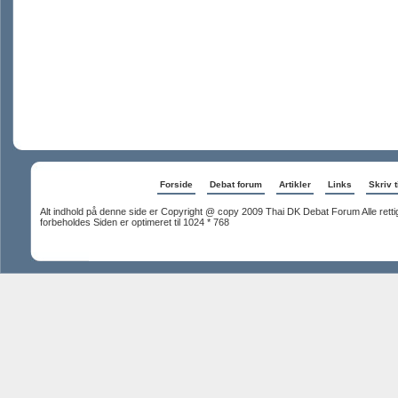
Forside
Debat forum
Artikler
Links
Skriv t
Alt indhold på denne side er Copyright @ copy 2009 Thai DK Debat Forum Alle rett
forbeholdes Siden er optimeret til 1024 * 768