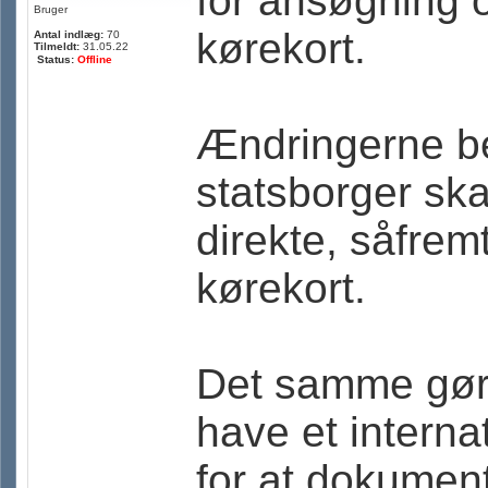
for ansøgning o
Bruger
kørekort.
Antal indlæg:
70
Tilmeldt:
31.05.22
Status:
Offline
Ændringerne b
statsborger sk
direkte, såfrem
kørekort.
Det samme gør 
have et interna
for at dokumente