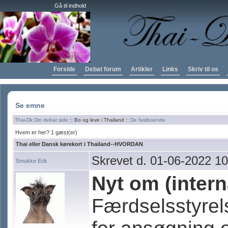
Gå til indhold
Forside
Debat forum
Artikler
Links
Skriv til os
Se emne
Thai-Dk Din debat side
:: Bo og leve i Thailand ::
De fastboende
Hvem er her? 1 gæst(er)
Thai eller Dansk kørekort i Thailand--HVORDAN
Skrevet d. 01-06-2022 10
Smukke Erik
Nyt om (intern
Færdselsstyrel