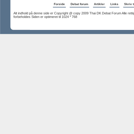
Forside
Debat forum
Artikler
Links
Skriv t
Alt indhold på denne side er Copyright @ copy 2009 Thai DK Debat Forum Alle rett
forbeholdes Siden er optimeret til 1024 * 768