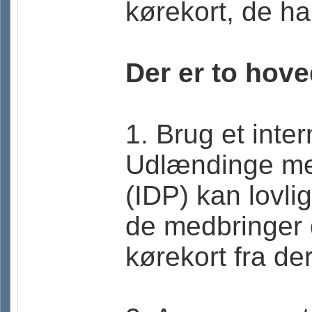
kørekort, de har
Der er to hov
1. Brug et inter
Udlændinge med
(IDP) kan lovli
de medbringer 
kørekort fra de