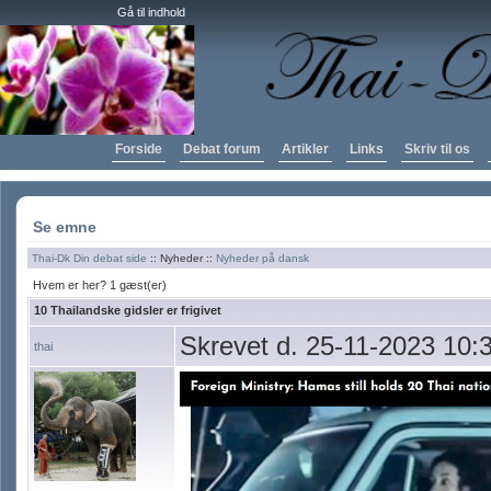
Gå til indhold
Forside
Debat forum
Artikler
Links
Skriv til os
Se emne
Thai-Dk Din debat side
:: Nyheder ::
Nyheder på dansk
Hvem er her? 1 gæst(er)
10 Thailandske gidsler er frigivet
Skrevet d. 25-11-2023 10:
thai