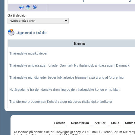
Gå til debat:
Lignende tråde
Emne
Thailandske musikvideoer
Thailandske ambassadør forlader Danmark Ny thailandsk ambassadør i Danmark
Thailandske myndigheder beder folk arbejde hjemmefra på grund af forurening
Nytårstalerne fra den danske dronning og den thailandske konge er nu klar.
Transformerproducenten Kohsel satser på deres thailandske faciliteter
Forside
Debat forum
Artikler
Links
Skriv t
Alt indhold på denne side er Copyright @ copy 2009 Thai DK Debat Forum Alle rett