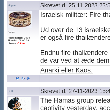
Skrevet d. 25-11-2023 23:
skipper
Israelsk militær: Fire t
Ud over de 13 israelske 
Bruger
er også fire thailændere
Antal indlæg:
3908
Tilmeldt:
08.05.09
Status:
Offline
Endnu fire thailændere 
de var ved at æde dem 
Anarki eller Kaos.
Skrevet d. 27-11-2023 15:
FCK
The Hamas group releas
captivity yesterday, ac