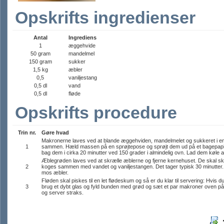
Opskrifts ingredienser
Antal
Ingrediens
1
æggehvide
50 gram
mandelmel
150 gram
sukker
1,5 kg
æbler
0,5
vaniljestang
0,5 dl
vand
0,5 dl
fløde
Opskrifts procedure
Trin nr.
Gøre hvad
Makronerne laves ved at blande æggehviden, mandelmelet og sukkeret i en
1
sammen. Hæld massen på en sprøjtepose og sprøjt dem ud på et bagepap
bag dem i cirka 20 minutter ved 150 grader i almindelig ovn. Lad dem køle af
Æblegrøden laves ved at skrælle æblerne og fjerne kernehuset. De skal s
2
koges sammen med vandet og vaniljestangen. Det tager typisk 30 minutter. 
mos æbler.
Fløden skal piskes til en let flødeskum og så er du klar til servering: Hvis d
3
brug et dybt glas og fyld bunden med grød og sæt et par makroner oven p
og server straks.