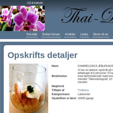
Gå til indhold
Forside
Debat forum
Artikler
Links
Skriv til os
Opskrifts detaljer
Navn
GAMMELDAGS ÆBLEKAG
Vi har en lækker opskrift p
æblekage til 6 personer Vi h
Beskrivelse
med hjemmelavede makroner.
minutter Tilberedningstid: 10 m
minutter
Nøgleord
Tilføjet af
Thaihans
Kategorinavn
Lækkerier
Opskriften er læst:
18493 gange