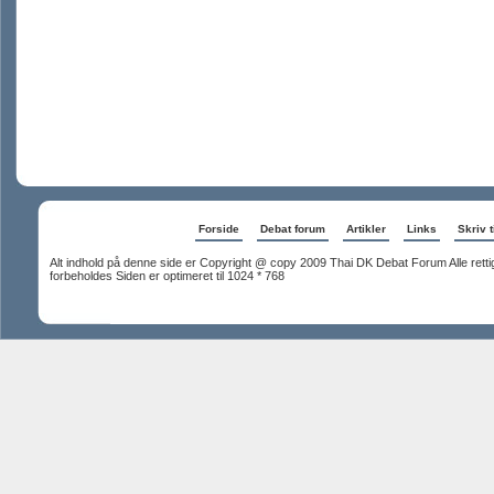
Forside
Debat forum
Artikler
Links
Skriv t
Alt indhold på denne side er Copyright @ copy 2009 Thai DK Debat Forum Alle rett
forbeholdes Siden er optimeret til 1024 * 768