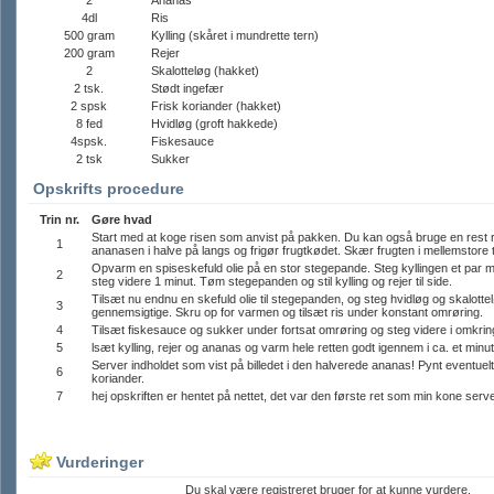
2
Ananas
4dl
Ris
500 gram
Kylling (skåret i mundrette tern)
200 gram
Rejer
2
Skalotteløg (hakket)
2 tsk.
Stødt ingefær
2 spsk
Frisk koriander (hakket)
8 fed
Hvidløg (groft hakkede)
4spsk.
Fiskesauce
2 tsk
Sukker
Opskrifts procedure
Trin nr.
Gøre hvad
Start med at koge risen som anvist på pakken. Du kan også bruge en rest r
1
ananasen i halve på langs og frigør frugtkødet. Skær frugten i mellemstore 
Opvarm en spiseskefuld olie på en stor stegepande. Steg kyllingen et par mi
2
steg videre 1 minut. Tøm stegepanden og stil kylling og rejer til side.
Tilsæt nu endnu en skefuld olie til stegepanden, og steg hvidløg og skalottelø
3
gennemsigtige. Skru op for varmen og tilsæt ris under konstant omrøring.
4
Tilsæt fiskesauce og sukker under fortsat omrøring og steg videre i omkring
5
lsæt kylling, rejer og ananas og varm hele retten godt igennem i ca. et minut
Server indholdet som vist på billedet i den halverede ananas! Pynt eventuelt
6
koriander.
7
hej opskriften er hentet på nettet, det var den første ret som min kone serv
Vurderinger
Du skal være registreret bruger for at kunne vurdere.