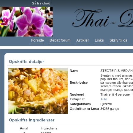
Gå til indhold
Forside
Debat forum
Artikler
Links
Skriv til os
Opskrifts detaljer
Navn
STEGTE RIS MED A
Stegte ris med ananas
populær thai-ret, der 
Beskrivelse
på næsten alle thaires
servere retten i skall
man gør mange steder 
Nøgleord
Thai ret til 4 personer
Tilføjet af
Tulle
Kategorinavn
Fjerkræ
Opskriften er læst:
34265 gange
Opskrifts ingredienser
Antal
Ingrediens