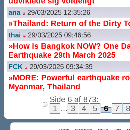
udviklede sig voldeligt
ana
29/03/2025 12:35:26
»Thailand: Return of the Dirty 
thai
29/03/2025 09:46:56
»How is Bangkok NOW? One Day
Earthquake 29th March 2025
FCK
29/03/2025 09:34:39
»MORE: Powerful earthquake r
Myanmar, Thailand
Side 6 af 873:
1
...
3
4
5
6
7
Forside
Debat forum
Artikler
Links
Sk