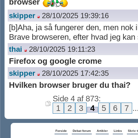
browser
skipper
28/10/2025 19:39:16
[b]Aha, ja så fungerer den, men nok i
Brave browseren, efter hvad jeg kan 
thai
28/10/2025 19:11:23
Firefox og google crome
skipper
28/10/2025 17:42:35
Hvilken browser bruger du thai?
Side 4 af 873:
1
2
3
4
5
6
7
..
Forside
Debat forum
Artikler
Links
Skriv t