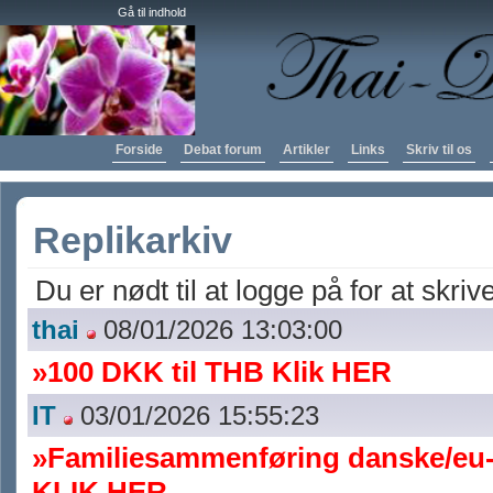
Gå til indhold
Forside
Debat forum
Artikler
Links
Skriv til os
Replikarkiv
Du er nødt til at logge på for at skrive
thai
08/01/2026 13:03:00
»100 DKK til THB Klik HER
IT
03/01/2026 15:55:23
»Familiesammenføring danske/eu-
KLIK HER